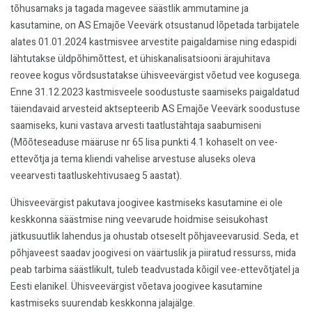
tõhusamaks ja tagada magevee säästlik ammutamine ja
kasutamine, on AS Emajõe Veevärk otsustanud lõpetada tarbijatele
alates 01.01.2024 kastmisvee arvestite paigaldamise ning edaspidi
lähtutakse üldpõhimõttest, et ühiskanalisatsiooni ärajuhitava
reovee kogus võrdsustatakse ühisveevärgist võetud vee kogusega.
Enne 31.12.2023 kastmisveele soodustuste saamiseks paigaldatud
täiendavaid arvesteid aktsepteerib AS Emajõe Veevärk soodustuse
saamiseks, kuni vastava arvesti taatlustähtaja saabumiseni
(Mõõteseaduse määruse nr 65 lisa punkti 4.1 kohaselt on vee-
ettevõtja ja tema kliendi vahelise arvestuse aluseks oleva
veearvesti taatluskehtivusaeg 5 aastat).
Ühisveevärgist pakutava joogivee kastmiseks kasutamine ei ole
keskkonna säästmise ning veevarude hoidmise seisukohast
jätkusuutlik lahendus ja ohustab otseselt põhjaveevarusid. Seda, et
põhjaveest saadav joogivesi on väärtuslik ja piiratud ressurss, mida
peab tarbima säästlikult, tuleb teadvustada kõigil vee-ettevõtjatel ja
Eesti elanikel. Ühisveevärgist võetava joogivee kasutamine
kastmiseks suurendab keskkonna jalajälge.