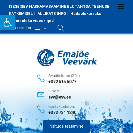
ISESEISEV HAKKAMASAAMINE ELUTÄHTSA TEENUSE
Open toolbar
KATKEMISEL
|||
ALLIKATE INFO
|||
Hädaolukorraks
valmisoleku videoklipid
Iseteenindus
Avariitelefon (24h):
+372 515 5077
E-post:
evv@evv.ee
Kontakttelefon:
+372 731 1840
Näitude teatamine