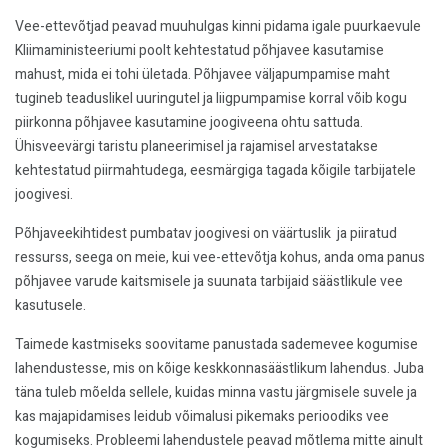
Vee-ettevõtjad peavad muuhulgas kinni pidama igale puurkaevule
Kliimaministeeriumi poolt kehtestatud põhjavee kasutamise
mahust, mida ei tohi ületada. Põhjavee väljapumpamise maht
tugineb teaduslikel uuringutel ja liigpumpamise korral võib kogu
piirkonna põhjavee kasutamine joogiveena ohtu sattuda.
Ühisveevärgi taristu planeerimisel ja rajamisel arvestatakse
kehtestatud piirmahtudega, eesmärgiga tagada kõigile tarbijatele
joogivesi.
Põhjaveekihtidest pumbatav joogivesi on väärtuslik ja piiratud
ressurss, seega on meie, kui vee-ettevõtja kohus, anda oma panus
põhjavee varude kaitsmisele ja suunata tarbijaid säästlikule vee
kasutusele.
Taimede kastmiseks soovitame panustada sademevee kogumise
lahendustesse, mis on kõige keskkonnasäästlikum lahendus. Juba
täna tuleb mõelda sellele, kuidas minna vastu järgmisele suvele ja
kas majapidamises leidub võimalusi pikemaks perioodiks vee
kogumiseks. Probleemi lahendustele peavad mõtlema mitte ainult