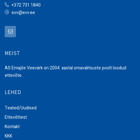
+372 731 1840
evv@evv.ee
MEIST
AS Emajõe Veevärk on 2004. aastal omavalitsuste poolt loodud
ettevõte.
LEHED
Teated/Uudised
Ettevõttest
Kontakt
KKK