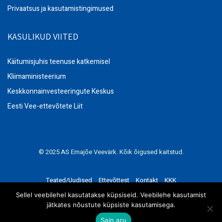
Privaatsus ja kasutamistingimused
KASULIKUD VIITED
Käitumisjuhis teenuse katkemisel
Kliimaministeerium
Keskkonnainvesteeringute Keskus
Eesti Vee-ettevõtete Liit
© 2025 AS Emajõe Veevärk. Kõik õigused kaitstud.
Teated/Uudised
Ettevõttest
Kontakt
KKK
Privaatsus ja kasutamistingimused
Sellel veebilehel kasutatakse küpsiseid. Veebilehe kasutamist
jätkates nõustute küpsiste kasutamisega.
Sain aru